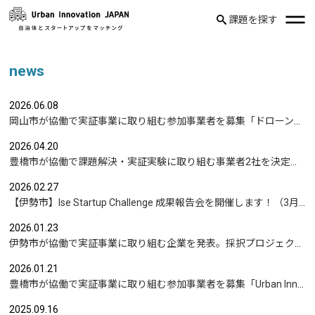
課題を探す
news
2026.06.08
岡山市が協働で実証事業に取り組む参加事業者を募集「ドローンを活用した沿岸部への避難情報伝達の検証」など
2026.04.20
豊橋市が協働で課題解決・実証実験に取り組む事業者2社を決定｜実証テーマは「地域包括支援センターの業務マニュアル整備」と「給食注文管理のシステム化」
2026.02.27
【伊勢市】Ise Startup Challenge 成果報告会を開催します！（3月19日開催）
2026.01.23
伊勢市が協働で実証事業に取り組む企業を発表。採択プロジェクトテーマ「『働きたいけど、働けない』をなくす挑戦。短時間雇用モデルを共に創りませんか？」
2026.01.21
豊橋市が協働で実証事業に取り組む参加事業者を募集「Urban Innovation TOYOHASHI」応募は2/15まで
2025.09.16