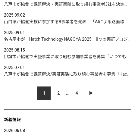
八戸市が協働で課題解決・実証実験に取り組む事業者3社を決定｜「ブドウの品質・生産量のさらなる向上や、町内会への加入促進」など
2025.09.02
山口県が協働実験に参加する8事業者を発表 「AIによる路面標示の摩耗度判定」など
2025.09.01
名古屋市が「Hatch Technology NAGOYA 2025」8つの実証プロジェクトを発表｜先進技術を活用して名古屋市の行政課題・社会課題の解決を目指す
2025.08.15
伊勢市が協働で実証事業に取り組む参加事業者を募集「いつでも伊勢へ、新たな観光誘致への挑戦」など
2025.07.01
八戸市が協働で課題解決/実証実験に取り組む事業者を募集「Hachinohe X-Tech Innovation 2025（通称：ハチクロ）」応募は7/31(木)まで
1
2
…
4
▶︎
新着情報
2026.06.08