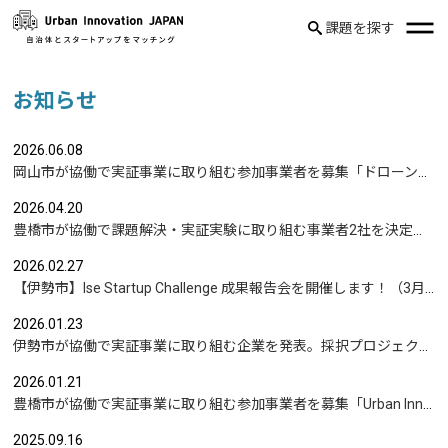
課題を探す
お知らせ
2026.06.08
岡山市が協働で実証事業に取り組む参加事業者を募集「ドローンを活用した沿岸部への避難情報伝達の検証」など
2026.04.20
豊橋市が協働で課題解決・実証実験に取り組む事業者2社を決定｜実証テーマは「地域包括支援センターの業務マニュアル整備」と「給食注文管理のシステム化」
2026.02.27
【伊勢市】Ise Startup Challenge 成果報告会を開催します！（3月19日開催）
2026.01.23
伊勢市が協働で実証事業に取り組む企業を発表。採択プロジェクトテーマ「『働きたいけど、働けない』をなくす挑戦。短時間雇用モデルを共に創りませんか？」
2026.01.21
豊橋市が協働で実証事業に取り組む参加事業者を募集「Urban Innovation TOYOHASHI」応募は2/15まで
2025.09.16