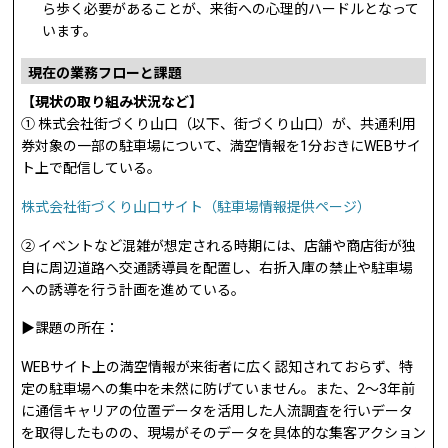
ら歩く必要があることが、来街への心理的ハードルとなって
います。
現在の業務フローと課題
【現状の取り組み状況など】
① 株式会社街づくり山口（以下、街づくり山口）が、共通利用
券対象の一部の駐車場について、満空情報を1分おきにWEBサイ
ト上で配信している。
株式会社街づくり山口サイト（駐車場情報提供ページ）
② イベントなど混雑が想定される時期には、店舗や商店街が独
自に周辺道路へ交通誘導員を配置し、右折入庫の禁止や駐車場
への誘導を行う計画を進めている。
▶課題の所在：
WEBサイト上の満空情報が来街者に広く認知されておらず、特
定の駐車場への集中を未然に防げていません。また、2〜3年前
に通信キャリアの位置データを活用した人流調査を行いデータ
を取得したものの、現場がそのデータを具体的な集客アクション