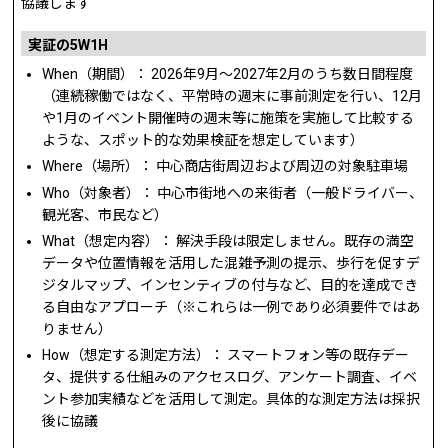
協議します
実証の5W1H
When（期間）： 2026年9月〜2027年2月のうち数日間程度
（連続稼働ではなく、平常時の週末に事前測定を行い、12月
や1月のイベント開催時の週末等に施策を実施して比較する
ような、スポット的な効果検証を想定しています）
Where（場所）： 中心商店街周辺および周辺の対象駐車場
Who（対象者）： 中心市街地への来街者（一般ドライバー、
観光客、市民など）
What（想定内容）： 解決手段は限定しません。既存の満空
データや位置情報を活用した混雑予測の提示、歩行を促すデ
ジタルマップ、インセンティブの付与など、目的を達成でき
る自由なアプローチ（※これらは一例であり必須要件ではあ
りません）
How（想定する測定方法）： スマートフォン等の既存デー
タ、提供する仕組みのアクセスログ、アンケート調査、イベ
ント参加実績などを活用して測定。具体的な測定方法は採択
後に協議