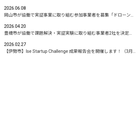
2026.06.08
岡山市が協働で実証事業に取り組む参加事業者を募集「ドローンを活用した沿岸部への避難情報伝達の検証」など
2026.04.20
豊橋市が協働で課題解決・実証実験に取り組む事業者2社を決定｜実証テーマは「地域包括支援センターの業務マニュアル整備」と「給食注文管理のシステム化」
2026.02.27
【伊勢市】Ise Startup Challenge 成果報告会を開催します！（3月19日開催）
もっと見る
お問合せ
News Letter
運営：Urban Innovation JAPAN