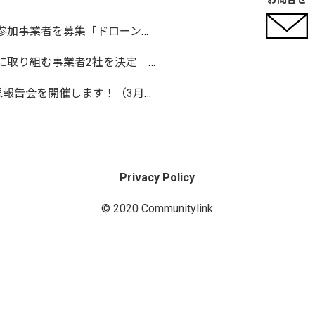
岡山市が協働で実証事業に取り組む参加事業者を募集「ドローンを活用した沿岸部への避難情報伝達の検証」など
豊橋市が協働で課題解決・実証実験に取り組む事業者2社を決定｜実証テーマは「地域包括支援センターの業務マニュアル整備」と「給食注文管理のシステム化」
【伊勢市】Ise Startup Challenge 成果報告会を開催します！（3月19日開催）
Privacy Policy
© 2020 Communitylink