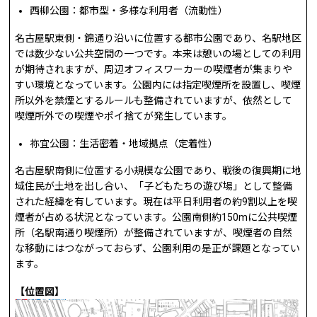
西柳公園：都市型・多様な利用者（流動性）
名古屋駅東側・錦通り沿いに位置する都市公園であり、名駅地区
では数少ない公共空間の一つです。本来は憩いの場としての利用
が期待されますが、周辺オフィスワーカーの喫煙者が集まりや
すい環境となっています。公園内には指定喫煙所を設置し、喫煙
所以外を禁煙とするルールも整備されていますが、依然として
喫煙所外での喫煙やポイ捨てが発生しています。
祢宜公園：生活密着・地域拠点（定着性）
名古屋駅南側に位置する小規模な公園であり、戦後の復興期に地
域住民が土地を出し合い、「子どもたちの遊び場」として整備
された経緯を有しています。現在は平日利用者の約9割以上を喫
煙者が占める状況となっています。公園南側約150mに公共喫煙
所（名駅南通り喫煙所）が整備されていますが、喫煙者の自然
な移動にはつながっておらず、公園利用の是正が課題となってい
ます。
【位置図】