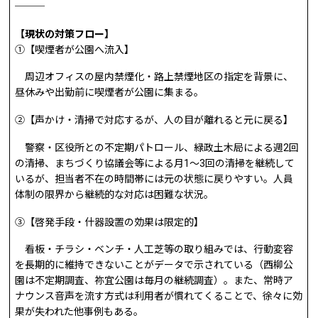
───
【現状の対策フロー】
①【喫煙者が公園へ流入】
周辺オフィスの屋内禁煙化・路上禁煙地区の指定を背景に、
昼休みや出勤前に喫煙者が公園に集まる。
②【声かけ・清掃で対応するが、人の目が離れると元に戻る】
警察・区役所との不定期パトロール、緑政土木局による週2回
の清掃、まちづくり協議会等による月1～3回の清掃を継続して
いるが、担当者不在の時間帯には元の状態に戻りやすい。人員
体制の限界から継続的な対応は困難な状況。
③【啓発手段・什器設置の効果は限定的】
看板・チラシ・ベンチ・人工芝等の取り組みでは、行動変容
を長期的に維持できないことがデータで示されている（西柳公
園は不定期調査、祢宜公園は毎月の継続調査）。また、常時ア
ナウンス音声を流す方式は利用者が慣れてくることで、徐々に効
果が失われた他事例もある。