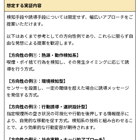
想定する実証内容
検知手段や誘導手段については限定せず、幅広いアプローチをご
提案いただけます。
以下はあくまで参考としての方向性例であり、これらに限らず自
由な発想による提案を歓迎します。
【方向性の例①：熱源・動作検知系】
喫煙・ポイ捨て行為を検知し、その発生タイミングに応じて誘
導を行う方式。
【方向性の例②：環境検知型】
センサーを設置し、一定の閾値を超えた場合に誘導メッセージ
を発信する方式。
【方向性の例③：行動誘導・選択設計型】
指定喫煙所の空き状況の可視化や行動を後押しする情報提示に
より、自発的な移動を促す方式。検知系の技術と組み合わせるこ
とで、より効果的な行動変容が期待されます。
【方向性の例④：社会実験・ナッジ的アプローチ】