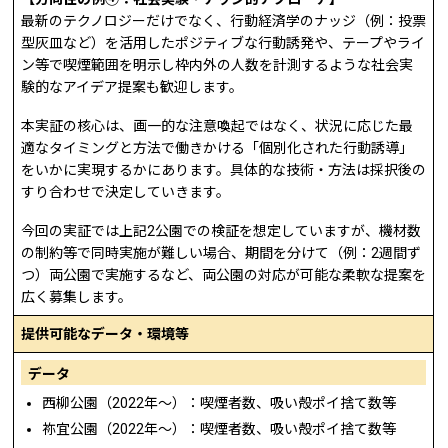
最新のテクノロジーだけでなく、行動経済学のナッジ（例：投票
型灰皿など）を活用したポジティブな行動誘発や、テープやライ
ン等で喫煙範囲を明示し枠内外の人数を計測するような社会実
験的なアイデア提案も歓迎します。
本実証の核心は、画一的な注意喚起ではなく、状況に応じた最
適なタイミングと方法で働きかける「個別化された行動誘導」
をいかに実現するかにあります。具体的な技術・方法は採択後の
すり合わせで決定していきます。
今回の実証では上記2公園での検証を想定していますが、機材数
の制約等で同時実施が難しい場合、期間を分けて（例：2週間ず
つ）両公園で実施するなど、両公園の対応が可能な柔軟な提案を
広く募集します。
提供可能なデータ・環境等
データ
西柳公園（2022年～）：喫煙者数、吸い殻ポイ捨て数等
祢宜公園（2022年～）：喫煙者数、吸い殻ポイ捨て数等