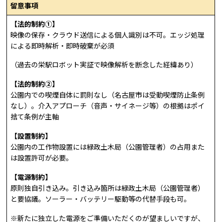
留意事項
【法的制約①】
映像の保存・クラウド送信による個人識別は不可。エッジ処理
による即時解析・即時破棄が必須
（過去の栄駅ロボット実証で映像解析を断念した経緯あり）
【法的制約②】
公園内での喫煙自体に罰則なし（名古屋市は受動喫煙防止条例
なし）。介入アプローチ（音声・サイネージ等）の根拠はポイ
捨て条例が主軸
【設置制約】
公園内の工作物設置には緑政土木局（公園管理者）の占用また
は設置許可が必要。
【電源制約】
原則独自引き込み。引き込み箇所は緑政土木局（公園管理者）
と要協議。ソーラー・バッテリー駆動等の代替手段も可。
※新たに独立した電源をご準備いただくのが望ましいですが、