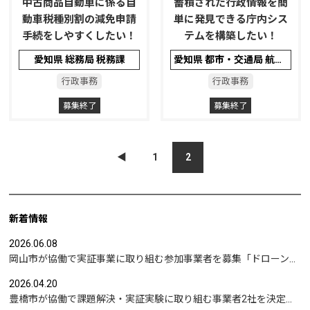
中古商品自動車に係る自
蓄積された行政情報を簡
動車税種別割の減免申請
単に発見できる庁内シス
手続をしやすくしたい！
テムを構築したい！
愛知県 総務局 税務課
愛知県 都市・交通局 航空空港課
行政事務
行政事務
募集終了
募集終了
◀︎
1
2
新着情報
2026.06.08
岡山市が協働で実証事業に取り組む参加事業者を募集「ドローンを活用した沿岸部への避難情報伝達の検証」など
2026.04.20
豊橋市が協働で課題解決・実証実験に取り組む事業者2社を決定｜実証テーマは「地域包括支援センターの業務マニュアル整備」と「給食注文管理のシステム化」