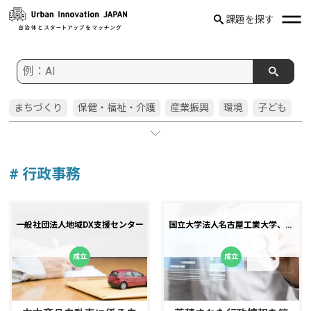
課題を探す
まちづくり
保健・福祉・介護
産業振興
環境
子ども
住宅・都市
交通
建設・土木
防災
窓口
教育委員会
文化スポーツ
広報・広聴
農業
行政事務
市民参画
教育
健康・医療
警察
観光
行財政
消防
企画
# 行政事務
水道
防犯
啓発
文化・芸術
人事・人事委員会
国際
健康
空き家
若者
フレイル
選挙
人権
ごみ
一般社団法人地域DX支援センター
国立大学法人名古屋工業大学、ハ
イラブル株式会社