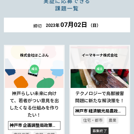
実証に応募できる
課題一覧
07月02日
2023年
（日）
締切
株式会社はこぶん
イーマキーナ株式会社
神戸らしい未来に向け
テクノロジーで鳥獣被害
て、若者がつい意見を出
問題に新たな解決策を！
したくなる仕組みを作り
神戸市 経済観光局農政計画課
たい！
住宅・都市
農業
神戸市 企画調整局政策課総合計画ライン
募集終了