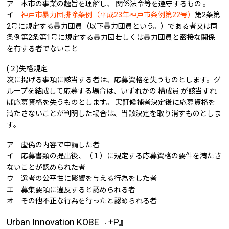
ア 本市の事業の趣旨を理解し、 関係法令等を遵守するもの 。
イ
神戸市暴力団排除条例（平成23年神戸市条例第22号）
第2条第
2号に規定する暴力団員（以下暴力団員という。）である者又は同
条例第2条第1号に規定する暴力団若しくは暴力団員と密接な関係
を有する者でないこと
(２)失格規定
次に掲げる事項に該当する者は、応募資格を失うものとします。グ
ループを結成して応募する場合は、いずれかの 構成員 が該当すれ
ば応募資格を失うものとします。 実証候補者決定後に応募資格を
満たさないことが判明した場合は、当該決定を取り消すものとしま
す。
ア 虚偽の内容で申請した者
イ 応募書類の提出後、（１）に規定する応募資格の要件を満たさ
ないことが認められた者
ウ 選考の公平性に影響を与える行為をした者
エ 募集要項に違反すると認められる者
オ その他不正な行為を行ったと認められる者
Urban Innovation KOBE『+P』