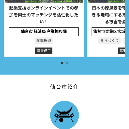
起業支援オンラインイベントでの参
日本の原風景を守
加者同士のマッチングを活性化した
きる地域にするた
い！
る被害を減
仙台市 経済局 産業振興課
産業振興
まちづくり
環
募集終了
募集
仙台市紹介