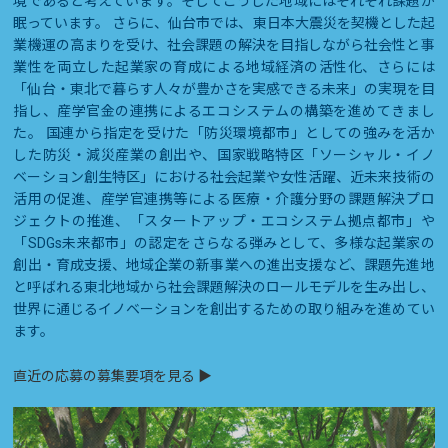
境であると考えています。そしてこうした地域にはそれぞれ課題が
眠っています。 さらに、仙台市では、東日本大震災を契機とした起
業機運の高まりを受け、社会課題の解決を目指しながら社会性と事
業性を両立した起業家の育成による地域経済の活性化、さらには
「仙台・東北で暮らす人々が豊かさを実感できる未来」の実現を目
指し、産学官金の連携によるエコシステムの構築を進めてきまし
た。 国連から指定を受けた「防災環境都市」としての強みを活か
した防災・減災産業の創出や、国家戦略特区「ソーシャル・イノ
ベーション創生特区」における社会起業や女性活躍、近未来技術の
活用の促進、産学官連携等による医療・介護分野の課題解決プロ
ジェクトの推進、「スタートアップ・エコシステム拠点都市」や
「SDGs未来都市」の認定をさらなる弾みとして、多様な起業家の
創出・育成支援、地域企業の新事業への進出支援など、課題先進地
と呼ばれる東北地域から社会課題解決のロールモデルを生み出し、
世界に通じるイノベーションを創出するための取り組みを進めてい
ます。
直近の応募の募集要項を見る