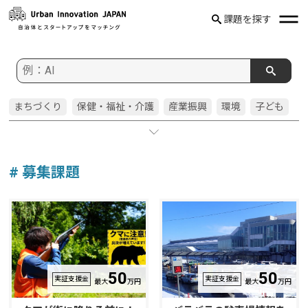
課題を探す
まちづくり
保健・福祉・介護
産業振興
環境
子ども
住宅・都市
交通
建設・土木
防災
窓口
教育委員会
文化スポーツ
広報・広聴
農業
行政事務
市民参画
教育
健康・医療
警察
観光
行財政
消防
企画
# 募集課題
水道
防犯
啓発
文化・芸術
人事・人事委員会
国際
健康
空き家
若者
フレイル
選挙
人権
ごみ
50
50
実証支援金
実証支援金
最大
万円
最大
万円