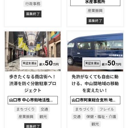
水産事務所
行政事務
産業振興
募集終了
募集終了
50
50
実証支援金
実証支援金
最大
万円
最大
万円
歩きたくなる商店街へ！
免許がなくても自由に動
渋滞を防ぐ分散駐車プロ
ける、中山間地域の移動
ジェクト
を変えたい！
山口市 中心市街地活性化推進室
山口市阿東総合支所 地域振興課
まちづくり
交通
まちづくり
フレイル
産業振興
観光
交通
保健・福祉・介護
観光
募集終了