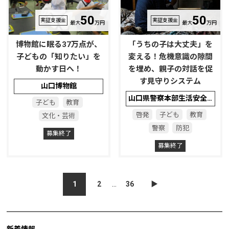
50
50
実証支援金
実証支援金
最大
万円
最大
万円
博物館に眠る37万点が、
「うちの子は大丈夫」を
子どもの「知りたい」を
変える！危機意識の隙間
動かす日へ！
を埋め、親子の対話を促
す見守りシステム
山口博物館
山口県警察本部生活安全部人身安全・少年課
子ども
教育
啓発
子ども
教育
文化・芸術
警察
防犯
募集終了
募集終了
1
2
…
36
▶︎