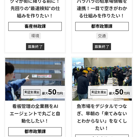
クマが街に降りる前に！
バラバラの駐車場情報を
先回りの“最速検知”の仕
連携！一目で空きがわか
組みを作りたい！
る仕組みを作りたい！
畜産林政課
都市政策課
環境
交通
募集終了
募集終了
50
50
実証支援金
実証支援金
最大
万円
最大
万円
看板管理の全業務をAI
魚市場をデジタルでつな
エージェントで丸ごと自
ぎ、早朝の「来てみない
動化したい！
とわからない」をなくし
たい！
都市政策課