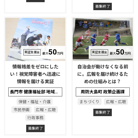
募集終了
50
50
実証支援金
実証支援金
最大
万円
最大
万円
情報格差をゼロにした
自治会が動けなくなる前
い！視覚障害者へ迅速に
に。広報を届け続けるた
情報を届ける実証
めの仕組みとは？
長門市 健康福祉部 地域福祉課（障害者支援班）
周防大島町 政策企画課
保健・福祉・介護
まちづくり
広報・広聴
市民参画
広報・広聴
募集終了
行政事務
募集終了