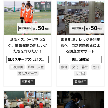
50
50
実証支援金
実証支援金
最大
万円
最大
万円
県民とスポーツをつな
眠る地域ナレッジを利用
ぐ、情報発信の新しいか
者へ。自然言語検索によ
たちを作りたい！
る調査のサポート
観光スポーツ文化部 スポーツ推進課
山口図書館
市民参画
広報・広聴
教育
文化・芸術
窓口
文化スポーツ
行財政
募集終了
募集終了