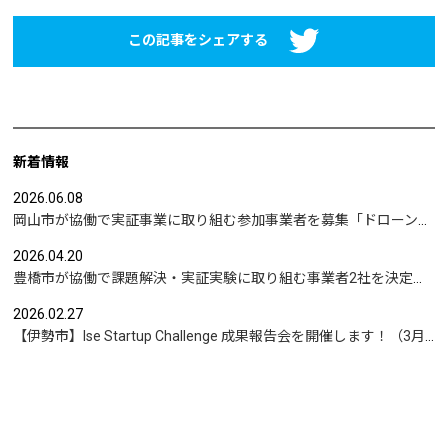
この記事をシェアする
新着情報
2026.06.08
岡山市が協働で実証事業に取り組む参加事業者を募集「ドローンを活用した沿岸部への避難情報伝達の検証」など
2026.04.20
豊橋市が協働で課題解決・実証実験に取り組む事業者2社を決定｜実証テーマは「地域包括支援センターの業務マニュアル整備」と「給食注文管理のシステム化」
2026.02.27
【伊勢市】Ise Startup Challenge 成果報告会を開催します！（3月19日開催）
もっと見る
お問合せ
News Letter