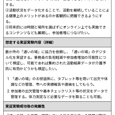
する。
②
活動状況をデータ化することで、活動を継続していることによ
る健康上のメリットがあるのか客観的に把握できるようにす
る。
③
将来的には時間と場所を選ばずにオンライン上でも実施でき
るコンテンツなども展開し、参加者増につなげたい。
想定する実証実験内容（詳細）
数か所の「通いの場」に協力を依頼し、「通いの場」のデジタ
ル化を実証する。事務員の負担軽減や参加者増加の可能性につ
いて検証し、可能であれば集約された活動結果データが介護
予
防
に有効かどうかも検証したい。
「通いの場」のお世話係
に、タブレット等を用いて出欠や体
調などの管理、市への実績報告や連絡をしてもらう。
参加者の出欠管理や基本チェックリスト等の状況をデータで
管理する。体力測定など必要なデータを取ることも可能。
実証実験成功後の発展性