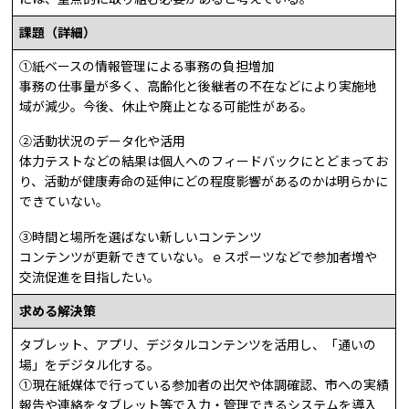
課題（詳細）
①紙ベースの情報管理による事務
の負担増加
事務
の仕事量が多く、高齢化と後継者の不在などにより実施地
域が減少。今後、休止や廃止となる可能性がある。
②活動状況のデータ化や活用
体力テストなどの結果は個人へのフィードバックにとどまってお
り、活動が健康寿命の延伸にどの程度影響があるのかは明らかに
できていない。
③時間と場所を選ばない新しいコンテンツ
コンテンツが更新できていない。ｅスポーツなどで参加者増や
交流促進を目指したい。
求める解決策
タブレット、アプリ、デジタルコンテンツを活用し、「通いの
場」をデジタル化する。
①現在紙媒体で行っている参加者の出欠や体調確認、市への実績
報告や連絡をタブレット等で入力・管理できるシステムを導入