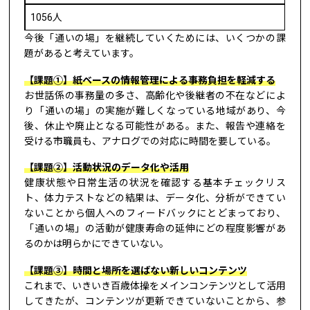
1056人
今後「通いの場」を継続していくためには、いくつかの課
題があると考えています。
【課題①】紙ベースの情報管理による事務負担を軽減する
お世話係の事務量の多さ、高齢化や後継者の不在などによ
り「通いの場」の実施が難しくなっている地域があり、今
後、休止や廃止となる可能性がある。また、報告や連絡を
受ける市職員も、アナログでの対応に時間を要している。
【課題②】活動状況のデータ化や活用
健康状態や日常生活の状況を確認する基本チェックリス
ト、体力テストなどの結果は、データ化、分析ができてい
ないことから個人へのフィードバックにとどまっており、
「通いの場」の活動が健康寿命の延伸にどの程度影響があ
るのかは明らかにできていない。
【課題③】時間と場所を選ばない新しいコンテンツ
これまで、いきいき百歳体操をメインコンテンツとして活用
してきたが、コンテンツが更新できていないことから、参