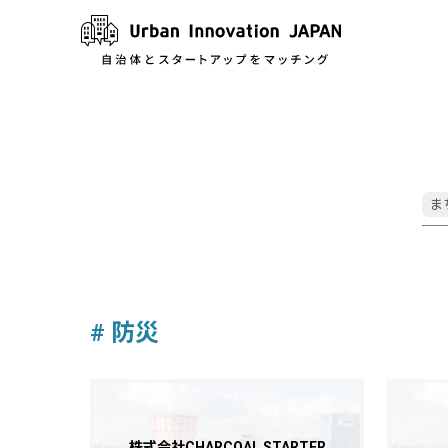
ま
住
文
健
# 防災
文
フ
株式会社CHARCOAL STARTER