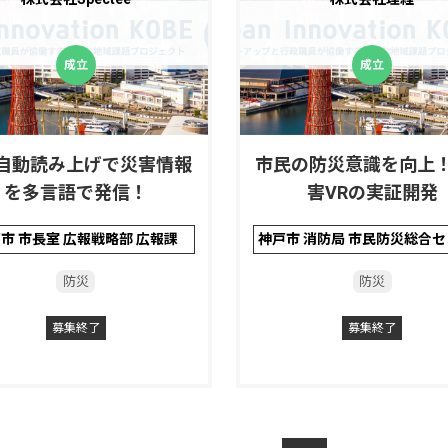
 × 自動読み上げで災害情報
市民の防災意識を向上
を多言語で発信！
害VRの実証開発
市 市長室 広報戦略部 広報課
防災
防災
募集終了
募集終了