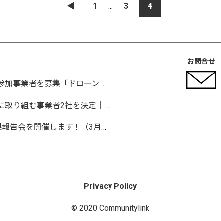
◀︎
1
…
3
4
お問合せ
岡山市が協働で実証事業に取り組む参加事業者を募集「ドローンを活用した沿岸部への避難情報伝達の検証」など
豊橋市が協働で課題解決・実証実験に取り組む事業者2社を決定｜実証テーマは「地域包括支援センターの業務マニュアル整備」と「給食注文管理のシステム化」
【伊勢市】Ise Startup Challenge 成果報告会を開催します！（3月19日開催）
Privacy Policy
© 2020 Communitylink