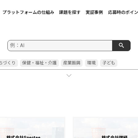
プラットフォームの仕組み
課題を探す
実証事例
応募時のポイ
ちづくり
保健・福祉・介護
産業振興
環境
子ども
宅・都市
交通
建設・土木
防災
窓口
教育委員会
化スポーツ
広報・広聴
農業
行政事務
市民参画
教育
康・医療
警察
観光
行財政
消防
企画
水道
防犯
啓
化・芸術
人事・人事委員会
国際
健康
空き家
若者
レイル
選挙
人権
ごみ
株式会社Spectee
株式会社理経