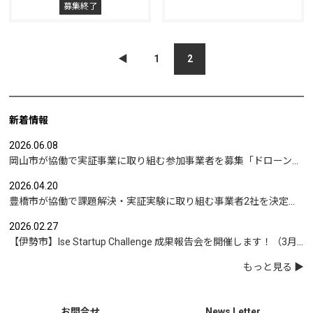
募集終了
◀︎
1
2
新着情報
2026.06.08
岡山市が協働で実証事業に取り組む参加事業者を募集「ドローンを活用した沿岸部への避難情報伝達の検証」など
2026.04.20
豊橋市が協働で課題解決・実証実験に取り組む事業者2社を決定｜実証テーマは「地域包括支援センターの業務マニュアル整備」と「給食注文管理のシステム化」
2026.02.27
【伊勢市】Ise Startup Challenge 成果報告会を開催します！（3月19日開催）
もっと見る
お問合せ
News Letter