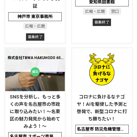
愛知県図書館
証
広報・広聴
窓口
神戸市 東京事務所
募集終了
広報・広聴
募集終了
株式会社TBWA HAKUHODO 65d
B TOKYO
SNSを分析し、もっと多
コロナに負けるなナゴ
くの声を名古屋市の市政
ヤ！AIを駆使した予測と
に取り込みたい！～名東
啓発で、新型コロナに打
区の魅力発見から始めて
ち勝ちたい！
みよう！～
名古屋市 防災危機管理局危機対策室
名古屋市 スポーツ市民局広聴課、名東区役所企画経理室