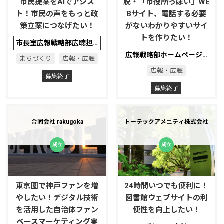
市民提案をAIでアシス
脱・「市役所っぽい」WE
ト！市民の声をもっと政
Bサイト、電話する必要
策立案につなげたい！
がないわかりやすいサイ
トを作りたい！
市長室広報戦略部広聴担当
広報戦略部ホームページ担当
まちづくり
広報・広聴
広報・広聴
募集終了
募集終了
合同会社 rakugoka
トーテックアメニティ株式会社
東京圏で神戸ファンを増
24時間いつでも便利に！
やしたい！デジタル技術
図書館ウェブサイトの利
を活用した自治体ファン
便性を向上したい！
ベースマーケティング実