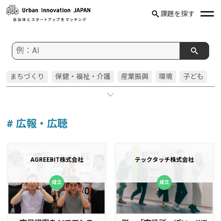
課題を探す
まちづくり
保健・福祉・介護
産業振興
環境
子ども
住宅・都市
交通
建設・土木
防災
窓口
教育委員会
文化スポーツ
広報・広聴
農業
行政事務
市民参画
教育
健康・医療
警察
観光
行財政
消防
企画
# 広報・広聴
水道
防犯
啓発
文化・芸術
人事・人事委員会
国際
健康
空き家
若者
フレイル
選挙
人権
ごみ
AGREEBIT株式会社
テックタッチ株式会社