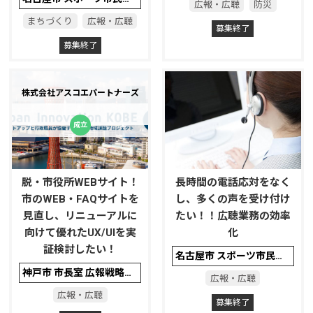
広報・広聴
防災
まちづくり
広報・広聴
募集終了
募集終了
株式会社アスコエパートナーズ
脱・市役所WEBサイト！
長時間の電話応対をなく
市のWEB・FAQサイトを
し、多くの声を受け付け
見直し、リニューアルに
たい！！広聴業務の効率
向けて優れたUX/UIを実
化
証検討したい！
名古屋市 スポーツ市民局広聴課
神戸市 市長室 広報戦略部 広報課／広聴課
広報・広聴
広報・広聴
募集終了