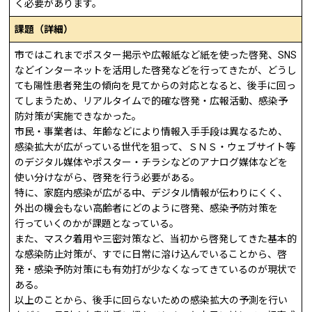
く必要があります。
課題（詳細）
市ではこれまでポスター掲示や広報紙など紙を使った啓発、SNS
などインターネットを活用した啓発などを行ってきたが、どうし
ても陽性患者発生の傾向を見てからの対応となると、後手に回っ
てしまうため、リアルタイムで的確な啓発・広報活動、感染予
防対策が実施できなかった。
市民・事業者は、年齢などにより情報入手手段は異なるため、
感染拡大が広がっている世代を狙って、ＳＮＳ・ウェブサイト等
のデジタル媒体やポスター・チラシなどのアナログ媒体などを
使い分けながら、啓発を行う必要がある。
特に、家庭内感染が広がる中、デジタル情報が伝わりにくく、
外出の機会もない高齢者にどのように啓発、感染予防対策を
行っていくのかが課題となっている。
また、マスク着用や三密対策など、当初から啓発してきた基本的
な感染防止対策が、すでに日常に溶け込んでいることから、啓
発・感染予防対策にも有効打が少なくなってきているのが現状で
ある。
以上のことから、後手に回らないための感染拡大の予測を行い