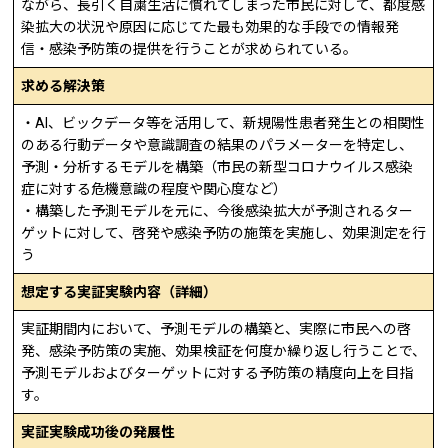
ながら、長引く自粛生活に慣れてしまった市民に対して、都度感
染拡大の状況や原因に応じてた最も効果的な手段での情報発
信・感染予防策の提供を行うことが求められている。
求める解決策
・AI、ビックデータ等を活用して、新規陽性患者発生との相関性
のある行動データや意識調査の結果のパラメーターを特定し、
予測・分析するモデルを構築（市民の新型コロナウイルス感染
症に対する危機意識の程度や関心度など）
・構築した予測モデルを元に、今後感染拡大が予測されるター
ゲットに対して、啓発や感染予防の施策を実施し、効果測定を行
う
想定する実証実験内容（詳細）
実証期間内において、予測モデルの構築と、実際に市民への啓
発、感染予防策の実施、効果検証を何度か繰り返し行うことで、
予測モデルおよびターゲットに対する予防策の精度向上を目指
す。
実証実験成功後の発展性