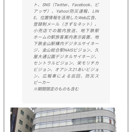
ト、SNS（Twitter、Facebook、ピ
アッザ）、Yahoo!防災速報、LIN
E、位置情報を活用したWeb広告、
登録制メール（きずなネット）、
小売店での館内放送、地下鉄駅
ホームの駅旅客案内表示装置、地
下鉄金山駅構内デジタルサイネー
ジ、金山総合駅NAISビジョン、久
屋大通公園デジタルサイネージ、
セントラルビジョン、栄モリチカ
ビジョン、オアシス21あいビジョ
ン、広報車による巡回、防災ス
ピーカー
※期間限定のものも含む