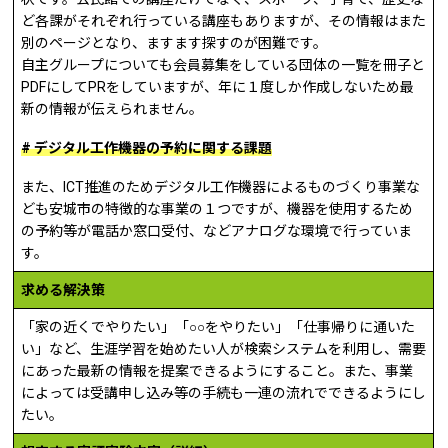
ど各課がそれぞれ行っている講座もありますが、その情報はまた
別のページとなり、ますます探すのが困難です。
自主グループについても会員募集をしている団体の一覧を冊子と
PDF
にして
PR
をしていますが、年に１度しか作成しないため最
新の情報が伝えられません。
# デジタル工作機器の予約に関する課題
また、
ICT
推進のためデジタル工作機器によるものづくり事業な
ども安城市の特徴的な事業の１つですが、機器を使用するため
の予約等が電話か窓口受付、などアナログな環境で行っていま
す。
求める解決策
「家の近くでやりたい」「
○○
をやりたい」「仕事帰りに通いた
い」など、生涯学習を始めたい人が検索システムを利用し、需要
にあった最新の情報を提案できるようにすること。また、事業
によっては受講申し込み等の手続も一連の流れでできるようにし
たい。