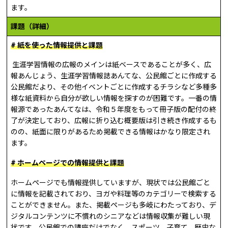
ます。
課題（詳細）
# 紙を使った情報提供と課題
生涯学習情報の広報のメインは紙ベースであることが多く、広
報あんじょう、生涯学習情報誌あんてな、公民館ごとに作成する
公民館だより、その他イベントごとに作成するチラシなど多種多
様な紙資料から自分が欲しい情報を探すのが困難です。一番の情
報源であったあんてなは、令和５年度をもって冊子版の配付の終
了が決定しており、広報に折り込む概要版は引き続き作成するも
のの、紙面に限りがあるため掲載できる情報はかなり限定され
ます。
#
ホームページでの情報提供と課題
ホームページでも情報提供していますが、
現状では公民館ごと
に情報を記載されており、ヨガや料理等のカテゴリーで検索する
ことができません。また、掲載
ページ
も
多岐にわた
っており
、デ
ジタルコンテンツに不慣れのシニアなどは情報収集が難しい現
状です。公民館での講座だけでなく、スポーツ、子育て、歴史な