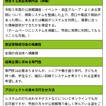
想定する実証実験内容（詳細）
令和５年度の公民館講座・イベント・自主グループ・よくある質
問について
、
検索システムを整備し
た上で
、
窓口や電話で相談が
あった際に、本人または職員がシステムを利用し、需要に合っ
た情報提供ができたかを検証する。
（ホームページにシステムを掲載し、市民に実際に利用してもら
うことも可能。）
実証実験成功後の発展性
全国の自治体へ横展開
提案企業に求める専門性
専門性は必要ありませんが、シニアや働き盛り世代、子どもを
持つ親、学生など、幅広い目線でシステムを考えてくれる企業を
希望します。
プロジェクトの進め方打合せ方法
システムの打ち合わせやテストなどについてオンラインでも対
応可能ですが、市民の方々が公民館等で楽しく学んでいる姿をご