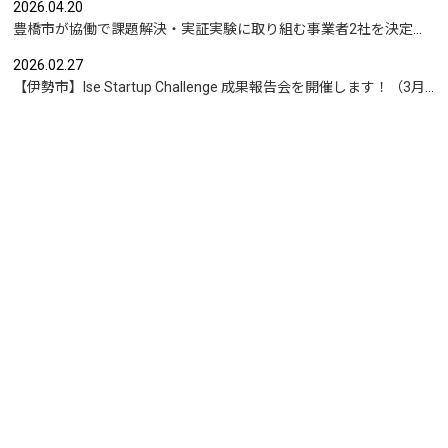
2026.04.20
豊橋市が協働で課題解決・実証実験に取り組む事業者2社を決定｜実証テーマは「地域包括支援センターの業務マニュアル整備」と「給食注文管理のシステム化」
2026.02.27
【伊勢市】Ise Startup Challenge 成果報告会を開催します！（3月19日開催）
もっと見る
お問合せ
News Letter
運営：Urban Innovation JAPAN
Privacy Policy
© 2020 Communitylink