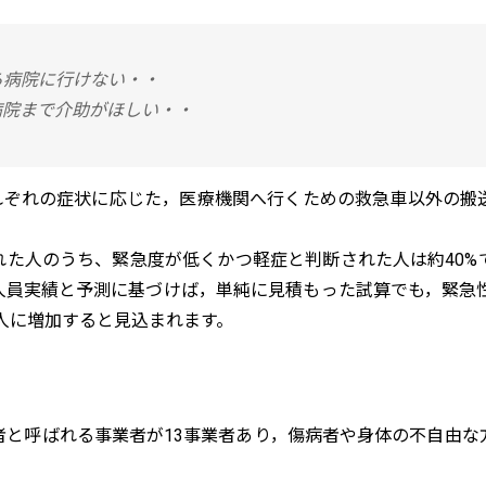
ら病院に行けない・・
病院まで介助がほしい・・
それぞれの症状に応じた，医療機関へ行くための救急車以外の
れた人のうち、緊急度が低くかつ軽症と判断された人は約40%
人員実績と予測に基づけば，単純に見積もった試算でも，緊急性
,000人に増加すると見込まれます。
者と呼ばれる事業者が13事業者あり，傷病者や身体の不自由な