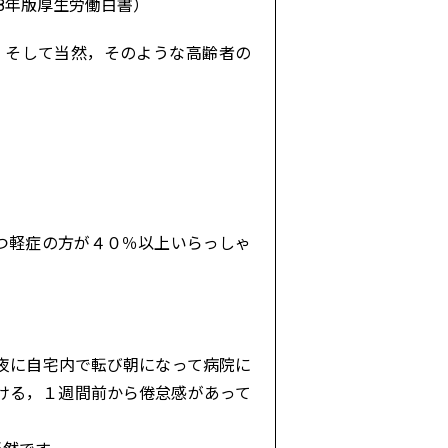
8年版厚生労働白書）
。そして当然，そのような高齢者の
。
つ軽症の方が４０％以上いらっしゃ
夜に自宅内で転び朝になって病院に
ける，１週間前から倦怠感があって