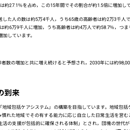
は約27.1％を占め，この15年間でその割合が約1.5倍に増加
した人の数は約5万4千人，うち65歳の高齢者は約2万3千人で
は約6万9千人に増加，うち高齢者は約4万人で約58.7％，つ
に増加しています。
者数の増加と共に増え続けると予想され，2030年には約98,0
の到来
「地域包括ケアシステム」の構築を目指しています。地域包括
み慣れた地域でその有する能力に応じ自立した日常生活を営む
活の支援が包括的に確保される体制」とされ，団塊の世代が75