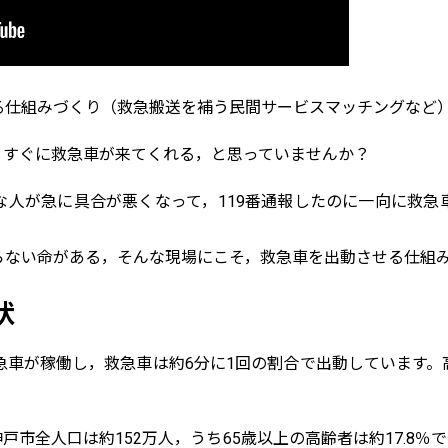
る仕組みづくり（救急搬送を補う民間サービスマッチングなど
，すぐに救急車が来てくれる，と思っていませんか？
な人が急に具合が悪くなって，119番通報したのに一向に救急
らない命がある，そんな現場にこそ，救急車を出動させる仕組
状
急車が稼働し，救急車は約6分に1回の割合で出動しています
神戸市全人口は約152万人，うち65歳以上の高齢者は約17.8％