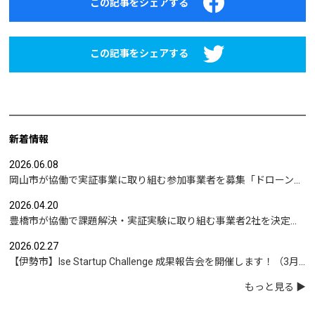
この記事をシェアする
この記事をシェアする
新着情報
2026.06.08
岡山市が協働で実証事業に取り組む参加事業者を募集「ドローンを活用した沿岸部への避難情報伝達の検証」など
2026.04.20
豊橋市が協働で課題解決・実証実験に取り組む事業者2社を決定｜実証テーマは「地域包括支援センターの業務マニュアル整備」と「給食注文管理のシステム化」
2026.02.27
【伊勢市】Ise Startup Challenge 成果報告会を開催します！（3月19日開催）
もっと見る