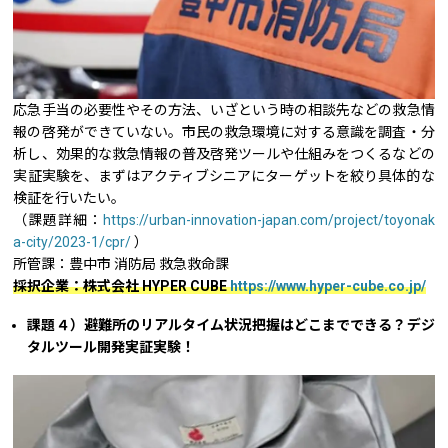
応急手当の必要性やその方法、いざという時の相談先などの救急情
報の啓発ができていない。市民の救急環境に対する意識を調査・分
析し、効果的な救急情報の普及啓発ツールや仕組みをつくるなどの
実証実験を、まずはアクティブシニアにターゲットを絞り具体的な
検証を行いたい。
（課題詳細：
https://urban-innovation-japan.com/project/toyonak
a-city/2023-1/cpr/
）
所管課：豊中市 消防局 救急救命課
採択企業：株式会社 HYPER CUBE
https://www.hyper-cube.co.jp/
課題４）避難所のリアルタイム状況把握はどこまでできる？デジ
タルツール開発実証実験！