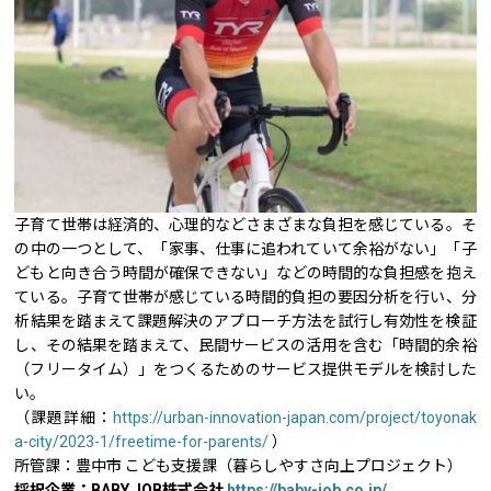
子育て世帯は経済的、心理的などさまざまな負担を感じている。そ
の中の一つとして、「家事、仕事に追われていて余裕がない」「子
どもと向き合う時間が確保できない」などの時間的な負担感を抱え
ている。子育て世帯が感じている時間的負担の要因分析を行い、分
析結果を踏まえて課題解決のアプローチ方法を試行し有効性を検証
し、その結果を踏まえて、民間サービスの活用を含む「時間的余裕
（フリータイム）」をつくるためのサービス提供モデルを検討した
い。
（課題詳細：
https://urban-innovation-japan.com/project/toyonak
a-city/2023-1/freetime-for-parents/
）
所管課：豊中市 こども支援課（暮らしやすさ向上プロジェクト）
採択企業：BABY JOB株式会社
https://baby-job.co.jp/