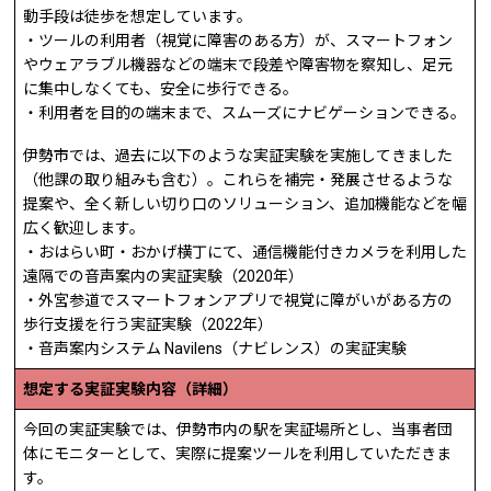
動手段は徒歩を想定しています。
・ツールの利用者（視覚に障害のある方）が、スマートフォン
やウェアラブル機器などの端末で段差や障害物を察知し、足元
に集中しなくても、安全に歩行できる。
・利用者を目的の端末まで、スムーズにナビゲーションできる。
伊勢市では、過去に以下のような実証実験を実施してきました
（他課の取り組みも含む）。これらを補完・発展させるような
提案や、全く新しい切り口のソリューション、追加機能などを幅
広く歓迎します。
・おはらい町・おかげ横丁にて、通信機能付きカメラを利用した
遠隔での音声案内の実証実験（2020年）
・外宮参道でスマートフォンアプリで視覚に障がいがある方の
歩行支援を行う実証実験（2022年）
・音声案内システム Navilens（ナビレンス）の実証実験
想定する実証実験内容（詳細）
今回の実証実験では、伊勢市内の駅を実証場所とし、当事者団
体にモニターとして、実際に提案ツールを利用していただきま
す。