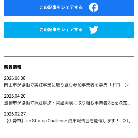
この記事をシェアする
この記事をシェアする
新着情報
2026.06.08
岡山市が協働で実証事業に取り組む参加事業者を募集「ドローンを活用した沿岸部への避難情報伝達の検証」など
2026.04.20
豊橋市が協働で課題解決・実証実験に取り組む事業者2社を決定｜実証テーマは「地域包括支援センターの業務マニュアル整備」と「給食注文管理のシステム化」
2026.02.27
【伊勢市】Ise Startup Challenge 成果報告会を開催します！（3月19日開催）
もっと見る