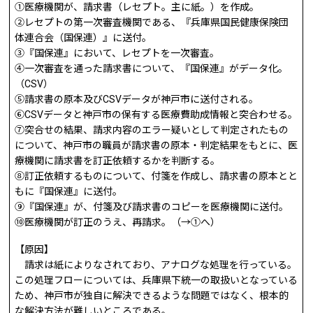
①医療機関が、請求書（レセプト。主に紙。）を作成。
②レセプトの第一次審査機関である、『兵庫県国民健康保険団
体連合会（国保連）』に送付。
③『国保連』において、レセプトを一次審査。
④一次審査を通った請求書について、『国保連』がデータ化。
（CSV）
⑤請求書の原本及びCSVデータが神戸市に送付される。
⑥CSVデータと神戸市の保有する医療費助成情報と突合わせる。
⑦突合せの結果、請求内容のエラー疑いとして判定されたもの
について、神戸市の職員が請求書の原本・判定結果をもとに、医
療機関に請求書を訂正依頼するかを判断する。
⑧訂正依頼するものについて、付箋を作成し、請求書の原本とと
もに『国保連』に送付。
⑨『国保連』が、付箋及び請求書のコピーを医療機関に送付。
⑩医療機関が訂正のうえ、再請求。（→①へ）
【原因】
請求は紙によりなされており、アナログな処理を行っている。
この処理フローについては、兵庫県下統一の取扱いとなっている
ため、神戸市が独自に解決できるような問題ではなく、根本的
な解決方法が難しいところである。