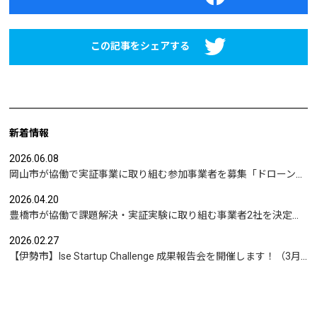
この記事をシェアする
新着情報
2026.06.08
岡山市が協働で実証事業に取り組む参加事業者を募集「ドローンを活用した沿岸部への避難情報伝達の検証」など
2026.04.20
豊橋市が協働で課題解決・実証実験に取り組む事業者2社を決定｜実証テーマは「地域包括支援センターの業務マニュアル整備」と「給食注文管理のシステム化」
2026.02.27
【伊勢市】Ise Startup Challenge 成果報告会を開催します！（3月19日開催）
もっと見る