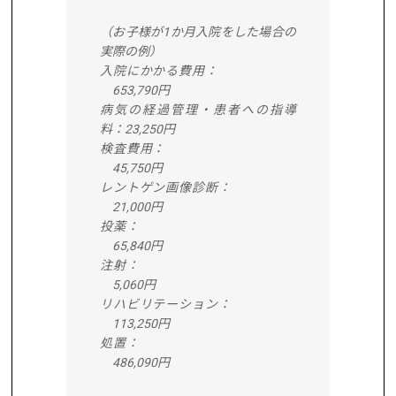
（お子様が1か月入院をした場合の
実際の例）
入院にかかる費用：
653,790円
病気の経過管理・患者への指導
料：23,250円
検査費用：
45,750円
レントゲン画像診断：
21,000円
投薬：
65,840円
注射：
5,060円
リハビリテーション：
113,250円
処置：
486,090円