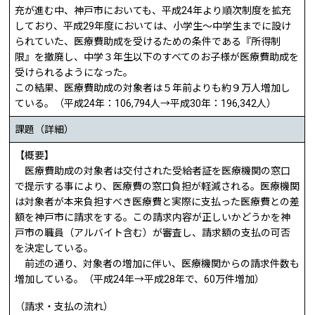
充が進む中、神戸市においても、平成24年より順次制度を拡充
しており、平成29年度においては、小学生～中学生までに設け
られていた、医療費助成を受けるための条件である『所得制
限』を撤廃し、中学３年生以下のすべてのお子様が医療費助成を
受けられるようになった。
この結果、医療費助成の対象者は５年前よりも約９万人増加し
ている。（平成24年：106,794人→平成30年：196,342人）
課題（詳細）
【概要】
医療費助成の対象者は交付された受給者証を医療機関の窓口
で提示する事により、医療費の窓口負担が軽減される。医療機関
は対象者が本来負担すべき医療費と実際に支払った医療費との差
額を神戸市に請求をする。この請求内容が正しいかどうかを神
戸市の職員（アルバイト含む）が審査し、請求額の支払の可否
を決定している。
前述の通り、対象者の増加に伴い、医療機関からの請求件数も
増加している。（平成24年→平成28年で、60万件増加）
（請求・支払の流れ）