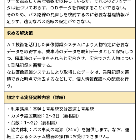
サーを設置して乗降者数を取得しているが、それらの2つのデー
タは紐づいておらず、ＯＤデータを作成することができない。
そのため、バス路線の見直しを検討するのに必要な基礎情報が
足りず、適切なバス路線の設定ができない。
求める解決策
ＡＩ技術を活用した画像認識システムにより人物特定に必要な
データを取得する。乗車時のデータを既知データとして保持しつ
つ、降車時のデータをそれらと突合させ、突合できた人物につい
て乗降記録を蓄積する。
なお画像認識システムにより取得したデータは、乗降記録を蓄
積できた時点で消去するなどして、個人情報保護への配慮を行
う。
想定する実証実験内容（詳細）
・利用路線：基幹１号系統又は高速１号系統
・カメラ設置期間：2～3日（要相談）
・台数：1～2台（要相談）
・協力体制：バス車両の電源（24Ｖ）を提供します。なお、運
転士によるシステム機器の操作はお受けできません。