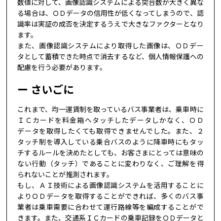
数値に対して、画像認識システムによる突合数が大きく異な
る場合は、ＯＤデータの信用性が低くなってしまうので、認
識率は実証の成否を決定するうえで大きなファクターとなり
ます。
また、画像認識システムにより取得した画像は、ＯＤデー
タとして蓄積できた時点で消去するなど、個人情報保護への
配慮を行う必要があります。
さいごに
これまで、均一運賃制を取っているバス事業者は、乗車時に
ＩＣカードを料金箱へタッチしたデータしかなく、ＯＤ
データを取得したくても取得できませんでした。また、２
タッチ制を導入している乗合バスのように降車時にもタッ
チするルールを決めたとしても、お客さまにとっては意味の
ない行動（タッチ）であることに変わりなく、ご理解を得
られないことが推測されます。
もし、ＡＩ技術による画像認識システムを活用することに
よりＯＤデータを取得することができれば、多くのバス事
業者は乗車需要に合わせて運行路線等を編成することがで
きます。また、交通系ＩＣカードの乗車記録をＯＤデータと