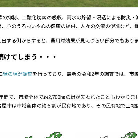
昇の抑制、二酸化炭素の吸収、雨水の貯留・浸透による防災・
出、心のうるおいや心の健康の提供、人々の交流の促進など、
創出する側からすると、費用対効果が見えづらい部分でもあり
続けてしまう・・・
に
緑の現況調査
を行っており、最新の令和2年の調査では、市域全
0年間で、市域全体で約2,700haの緑が失われたこともわかり
古屋市は市域全体の約６割が民有地であり、その民有地で土地