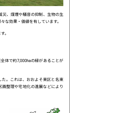
減災、煤煙や騒音の抑制、生物の生
様々な効果・価値を有しています。
ます。
体で約7,000haの緑があることが
ました。これは、おおよそ東区と名東
区画整理や宅地化の進展などにより