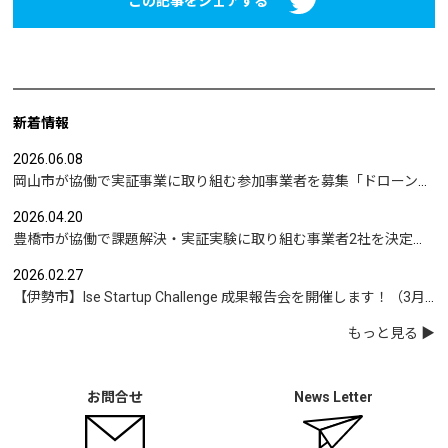
この記事をシェアする
新着情報
2026.06.08
岡山市が協働で実証事業に取り組む参加事業者を募集「ドローンを活用した沿岸部への避難情報伝達の検証」など
2026.04.20
豊橋市が協働で課題解決・実証実験に取り組む事業者2社を決定｜実証テーマは「地域包括支援センターの業務マニュアル整備」と「給食注文管理のシステム化」
2026.02.27
【伊勢市】Ise Startup Challenge 成果報告会を開催します！（3月19日開催）
もっと見る
お問合せ
News Letter