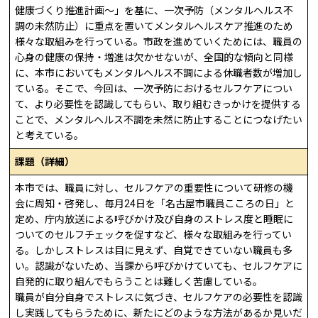
健康づくり推進計画～」を基に、一次予防（メンタルヘルス不
調の未然防止）に重点を置いてメンタルヘルスケア推進のため
様々な取組みを行っている。市政を進めていくためには、職員の
心身の健康の保持・増進は欠かせないが、全国的な傾向と同様
に、本市においてもメンタルヘルス不調による休職者数が増加し
ている。そこで、今回は、一次予防におけるセルフケアについ
て、より必要性を認識してもらい、取り組むきっかけを提供する
ことで、メンタルヘルス不調を未然に防止することにつなげたい
と考えている。
課題（詳細）
本市では、職員に対し、セルフケアの重要性について研修の機
会に周知・啓発し、毎月24日を「名古屋市職員こころの日」と
定め、庁内放送による呼びかけ及び自身のストレス度と睡眠に
ついてのセルフチェックを促すなど、様々な取組みを行ってい
る。しかしストレスは目に見えず、自覚できていない職員も多
い。認識がないため、当課から呼びかけていても、セルフケアに
自発的に取り組んでもらうことは難しく苦慮している。
職員が自分自身でストレスに気づき、セルフケアの必要性を認識
し実践してもらうために、新たにどのような方法があるか見いだ