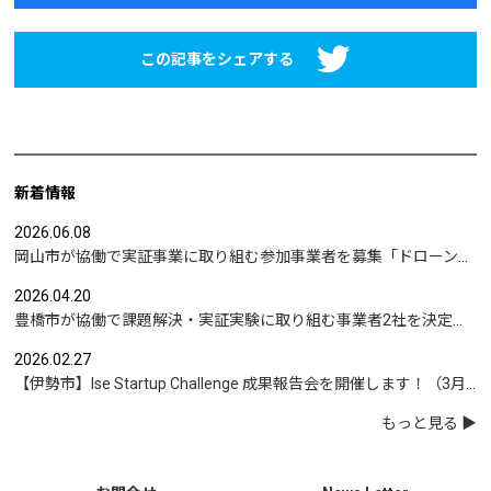
この記事をシェアする
新着情報
2026.06.08
岡山市が協働で実証事業に取り組む参加事業者を募集「ドローンを活用した沿岸部への避難情報伝達の検証」など
2026.04.20
豊橋市が協働で課題解決・実証実験に取り組む事業者2社を決定｜実証テーマは「地域包括支援センターの業務マニュアル整備」と「給食注文管理のシステム化」
2026.02.27
【伊勢市】Ise Startup Challenge 成果報告会を開催します！（3月19日開催）
もっと見る