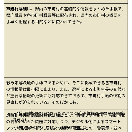
市町村手帳は、県内の市町村の基礎的な情報をまとめた手帳で、
課題（詳細）
県庁職員や各市町村職員等に配布され、県内の市町村の概要を
手早く把握する目的などに使われてきた。
もっとも、紙の手帳であるために、そこに掲載できる各市町村
求める解決策
の情報量は最小限に止まり、また、選挙による市町村長の交代な
ど重要な情報の更新にも対応できておらず、市町村手帳の役割の
見直しが迫られている。そのほかにも、
・発行部数に限りがあるため全ての自治体職員や県民が閲覧
市町村手帳をデジタル化することで、情報の随時更新、掲載情報
想定する実証実験内容（詳細）
できない
の付加といった問題に対応しつつ、デジタル化によるスマート
・利用者の目的に応じた検索ができない
フォン等でのポータブル性、検索や項目ごとの一覧表示・並べ