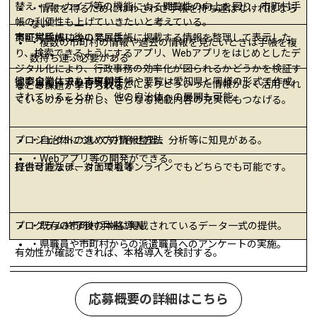
替え・アーカイブ等の機能による閲覧性の向上を図り、市町村手
・情報を得るためにはわざわざ手帳を持ち運ばなければなら
帳の利便性も上げていきたいと考えている。
ない
市町村手帳について、手帳に掲載する情報を整理して表示した
実証実験成功後の発展性
・複数の市町村の情報や過去の情報を見たいときは手帳を複
り、検索できるようにするアプリ、Webアプリをはじめとしたデ
数持ち運ぶ必要がある
ジタル化により、行政事務の効率化が図られるかどうかを検証す
他の自治体でも市町村手帳や要覧は愛知県と同様の形式で作成
提案企業に求める専門性
る。また、アクセス数などによりどういった情報がよく活用され
などの課題が挙げられる。
されていることから、他の自治体への展開も可能。
ているのかを分析し、さらなる掲載内容の充実にもつなげる。
プロジェクトの進め方打合せ方法
・自治体についての情報整理、分析等に知見がある。
・Webアプリ等の開発ができる。
打合せ方法は、対面でもオンラインでもどちらでも可能です。
提供可能なデータ・環境等
プログラム終了後の本格導入
・既存の市町村手帳に掲載されているデータ一式の提供。
・県職員や市町村からの派遣職員へのアンケートの実施。
有効性が確認できれば、本格導入を検討する。
応募概要の詳細はこちら