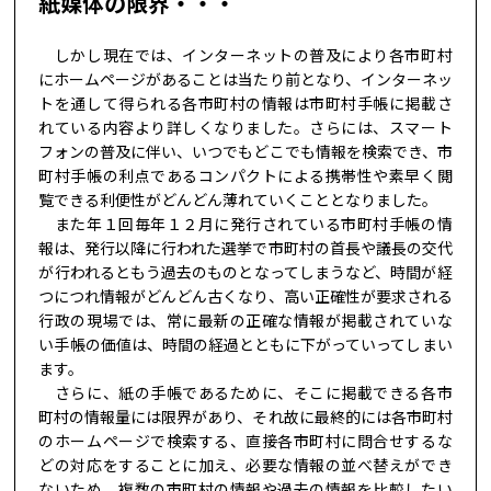
紙媒体の限界・・・
しかし現在では、インターネットの普及により各市町村
にホームページがあることは当たり前となり、インターネッ
トを通して得られる各市町村の情報は市町村手帳に掲載さ
れている内容より詳しくなりました。さらには、スマート
フォンの普及に伴い、いつでもどこでも情報を検索でき、市
町村手帳の利点であるコンパクトによる携帯性や素早く閲
覧できる利便性がどんどん薄れていくこととなりました。
また年１回毎年１２月に発行されている市町村手帳の情
報は、発行以降に行われた選挙で市町村の首長や議長の交代
が行われるともう過去のものとなってしまうなど、時間が経
つにつれ情報がどんどん古くなり、高い正確性が要求される
行政の現場では、常に最新の正確な情報が掲載されていな
い手帳の価値は、時間の経過とともに下がっていってしまい
ます。
さらに、紙の手帳であるために、そこに掲載できる各市
町村の情報量には限界があり、それ故に最終的には各市町村
のホームページで検索する、直接各市町村に問合せするな
どの対応をすることに加え、必要な情報の並べ替えができ
ないため、複数の市町村の情報や過去の情報を比較したい