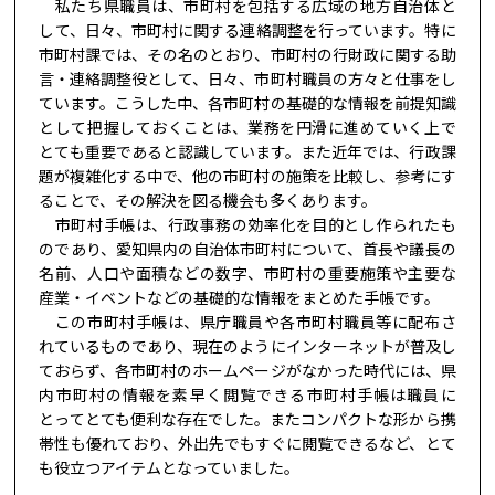
私たち県職員は、市町村を包括する広域の地方自治体と
して、日々、市町村に関する連絡調整を行っています。特に
市町村課では、その名のとおり、市町村の行財政に関する助
言・連絡調整役として、日々、市町村職員の方々と仕事をし
ています。こうした中、各市町村の基礎的な情報を前提知識
として把握しておくことは、業務を円滑に進めていく上で
とても重要であると認識しています。また近年では、行政課
題が複雑化する中で、他の市町村の施策を比較し、参考にす
ることで、その解決を図る機会も多くあります。
市町村手帳は、行政事務の効率化を目的とし作られたも
のであり、愛知県内の自治体市町村について、首長や議長の
名前、人口や面積などの数字、市町村の重要施策や主要な
産業・イベントなどの基礎的な情報をまとめた手帳です。
この市町村手帳は、県庁職員や各市町村職員等に配布さ
れているものであり、現在のようにインターネットが普及し
ておらず、各市町村のホームページがなかった時代には、県
内市町村の情報を素早く閲覧できる市町村手帳は職員に
とってとても便利な存在でした。またコンパクトな形から携
帯性も優れており、外出先でもすぐに閲覧できるなど、とて
も役立つアイテムとなっていました。