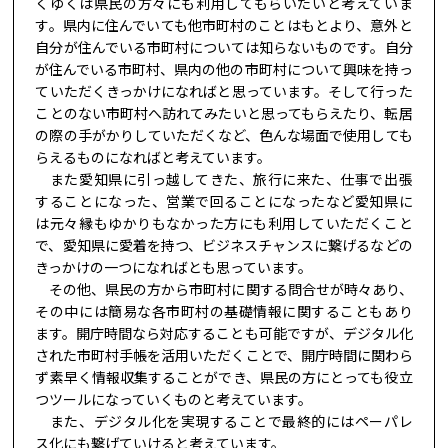
くゆくは県民の方々にも利用してもらいたいと考えていま
す。県内に住んでいても他市町村のことはもとより、意外と
自分が住んでいる市町村については知らないものです。自分
が住んでいる市町村、県内の他の市町村について興味を持っ
ていただくきっかけになればと思っています。そして行った
ことのない市町村へ訪れてみたいと思ってもらえたり、転居
の際の手がかりしていただくなど、色んな場面で使用しても
らえるものになればと考えています。
また愛知県に引っ越してきた、旅行に来た、仕事で出張
することになった、営業で回ることになったなど愛知県に
は元々縁もゆかりもなかった方にも利用していただくこと
で、愛知県に愛着を持つ、ビジネスチャンスに繋げるなどの
きっかけの一つになればとも思っています。
その他、県民の方から市町村に関する問合せが時々あり、
その中には簡易な各市町村の基礎情報に関することもあり
ます。開庁時間なら対応することも可能ですが、デジタル化
された市町村手帳を活用いただくことで、開庁時間に関わら
ず素早く情報収集することができ、県民の方にとっても役立
つツールになっていくものと考えています。
また、デジタル化を実現することで最終的にはペーパレ
ス化にも繋げていけると考えています。