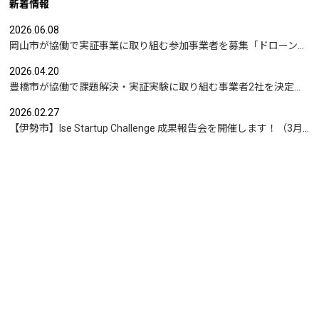
新着情報
2026.06.08
岡山市が協働で実証事業に取り組む参加事業者を募集「ドローンを活用した沿岸部への避難情報伝達の検証」など
2026.04.20
豊橋市が協働で課題解決・実証実験に取り組む事業者2社を決定｜実証テーマは「地域包括支援センターの業務マニュアル整備」と「給食注文管理のシステム化」
2026.02.27
【伊勢市】Ise Startup Challenge 成果報告会を開催します！（3月19日開催）
もっと見る
お問合せ
News Letter
運営：Urban Innovation JAPAN