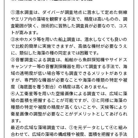
①潜水調査は、ダイバーが調査地点に潜水して定めた側線
やエリア内の藻場を観察する手法で、精度は高いものの、調
査範囲が狭く、技術的に習熟した調査員が必要なので、コス
トが嵩みます。
②水中カメラ等を用いた船上調査は、潜水しなくても良いの
で比較的簡単に実施できますが、高価な機材が必要なうえ
に、類似した海藻の種の同定までは困難です。
③音響調査による調査は、船舶から魚群探知機やサイドス
キャンソナー等の音響測探機器を用いて調査する手法で、海
域の透明度が低い場合等でも調査できるメリットがありま
すが、専門的な機器が必要なことや海藻の種類の特定や被
度（海底面を覆う割合）の精度は高くありません。
④人工衛星等を用いた空撮画像による調査では、広域に藻
場の面積を把握することが可能ですが、③と同様に海藻の
種類の特定や被度の精度が高くないことや、天候等により
衛星画像の調整が必要なことがデメリットとしてあげられ
ます。
最近の広域な藻場調査では、①を元データとして④と組み
合わせて、広域の藻場の構成種や被度、面積を把握する手法