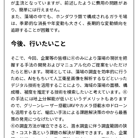
が主流となっていますが、前述したように費用の問題があ
り、簡単には行えません。
また、藻場の中でも、ホンダワラ類で構成されるガラモ場
は、季節的な消長や年変動も大きく、長期的な変動傾向を
追跡することが困難です。
今後、行いたいこと
そこで、今回、企業等の皆様に④のみにより藻場の現状を把
握する手法の開発およびマニュアル化のご提案をいただけ
たらと思います。現場としては、藻場の調査を効率的に行う
ために、AIをもちいて人工衛星画像を解析するなどといった
デジタル技術を活用することにより、海域の藻場の面積、構
成種、被度を推定する技術を模索したいと考えています。④
の手法には地上分解能が低いというデメリットもあります
ので、グリーンレーザー搭載UAVやカメラ搭載水中ドローン
も活用するなど、幅広い手法による課題解決策の中から最善
策の発見につなげたいです。
④の調査方法が確立できると、潜水調査に伴う調査範囲の狭
さ・コスト高という課題の解決が期待できます。また、企業