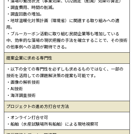
・藻場の繁茂状況（事業効果、CO2固定（削減）効果の算定）
・調査費用、時間の削減。
・調査回数の増加。
・地球温暖化対策計画（環境省）に関連する取り組みへの適
用。
・ブルーカーボン活動に取り組む民間企業等も増加している
中、効率的な藻場の現状把握の手法を確立することで、その技術
の他事例への活用が期待できる。
提案企業に求める専門性
・以下の全ての専門性を必ずしも求めるものではなく、一部の
技術を活用しての課題解決策の提案も可能です。
・画像の解析技術
・AI技術
・海洋調査技術
プロジェクトの進め方打合せ方法
・オンライン打合せ可
・船舶（水産試験場所有船舶）による現地視察可