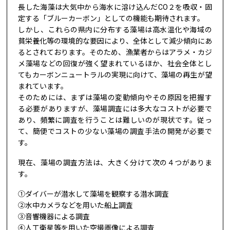
長した海藻は大気中から海水に溶け込んだCO２を吸収・固
定する「ブルーカーボン」としての機能も期待されます。
しかし、これらの県内に分布する藻場は高水温化や海域の
貧栄養化等の環境的な要因により、全体として減少傾向にあ
るとされております。そのため、漁業者からはアラメ・カジ
メ藻場などの回復が強く望まれているほか、社会全体とし
てもカーボンニュートラルの実現に向けて、藻場の再生が望
まれています。
そのためには、まずは藻場の変動傾向やその原因を把握す
る必要がありますが、藻場調査には多大なコストが必要で
あり、頻繁に調査を行うことは難しいのが現状です。従っ
て、簡便でコストの少ない藻場の調査手法の開発が必要で
す。
現在、藻場の調査方法は、大きく分けて次の４つがありま
す。
①ダイバーが潜水して藻場を観察する潜水調査
②水中カメラなどを用いた船上調査
③音響機器による調査
④人工衛星等を用いた空撮画像による調査