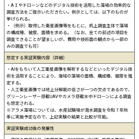
・AＩやドローンなどのデジタル技術を活用した藻場の効率的な
調査方法をご提示いただきたい。例示としては、以下のものが
挙げられる。
・（例示）取得した衛星画像等をもとに、机上調査主体で藻場
の構成種、被度、面積を求める。（なお、全ての前述の項目を
調査できることが望ましいが、費用や技術面の観点から一部の
みの調査でも可）
想定する実証実験内容（詳細）
・AIをもちいて人工衛星画像を解析するなどといったデジタル技
術を活用することにより、海域の藻場の面積、構成種、被度を推
定する。
・人工衛星画像では地上分解能の低さが一つの欠点であるので、
グリーンレーザー搭載UAVやカメラ搭載水中ドローンによる調査
も想定される。
※アラメ藻場については、水産試験場が潜水調査を令和７年秋
季に実施予定なので、上記実験の結果と比較が可能。
実証実験成功後の発展性