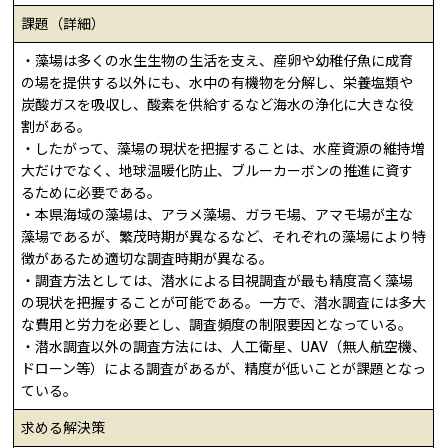
課題（詳細）
・藻場は多くの水生生物の生活を支え、産卵や幼稚仔魚に成育
の場を提供する以外にも、水中の有機物を分解し、栄養塩類や
炭酸ガスを吸収し、酸素を供給するなど海水の浄化に大きな役
割がある。
・したがって、藻場の現状を把握することは、水産資源の維持増
大だけでなく、地球温暖化防止、ブルーカーボンの推進に資す
るために必要である。
・本県海域の藻場は、アラメ藻場、ガラモ場、アマモ場が主な
藻場であるが、繁茂時期が異なるなど、それぞれの藻場により特
徴があるため適切な調査時期が異なる。
・調査方法としては、潜水による目視調査が最も精度高く藻場
の現状を把握することが可能である。一方で、潜水調査には多大
な費用と労力を必要とし、調査頻度の制限要因となっている。
・潜水調査以外の調査方法には、人工衛星、UAV（無人航空機、
ドローン等）による調査があるが、精度が低いことが課題となっ
ている。
求める解決策