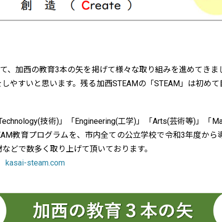
て、加西の教育3本の矢を掲げて様々な取り組みを進めてきました。
しやすいと思います。残る加西STEAMの「STEAM」は初め
echnology(技術)」「Engineering(工学)」「Arts(芸術等)」「
EAM教育プログラムを、市内全ての公立学校で令和3年度から導
材などで数多く取り上げて頂いております。
⇒
kasai-steam.com