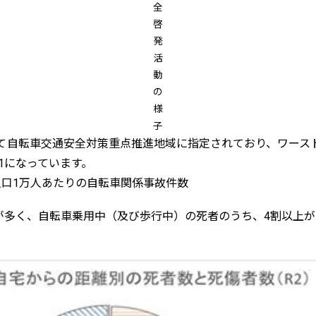
全
啓
発
活
動
の
様
子
て自転車交通安全対策重点推進地域に指定されており、ワース
1になっています。
人口1万人あたりの自転車関係事故件数
多く、自転車乗用中（及び歩行中）の死者のうち、4割以上が自