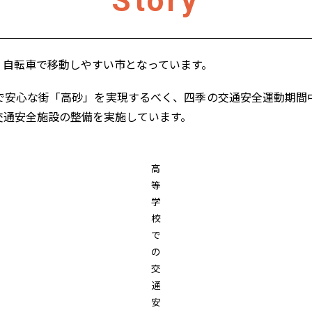
Story
自転車で移動しやすい市となっています。
安心な街「高砂」を実現するべく、四季の交通安全運動期間
交通安全施設の整備を実施しています。
高
等
学
校
で
の
交
通
安