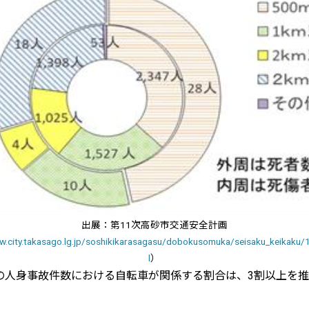
出展：第11次高砂市交通安全計画
w.city.takasago.lg.jp/soshikikarasagasu/dobokusomuka/seisaku_keikaku
l
）
の人身事故件数における自転車が関係する割合は、3割以上を推