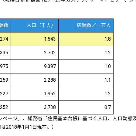
舗数
人口（千人）
店舗数／一万人
274
1,543
1.8
335
2,702
1.2
975
9,397
1.0
259
2,288
1.1
227
1,952
1.2
252
3,738
0.7
ウンページ」、総務省「住民基本台帳に基づく人口、人口動態
口は2018年1月1日現在。）