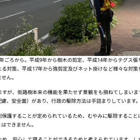
年ごろから。平成9年から樹木の剪定、平成14年からテグス張
よる対策、平成17年から強剪定及びネット掛けなど様々な対策
ません。
ますが、街路樹本来の機能を果たせず景観をも損ねてしまいま
配慮、安全面）があり、行政の駆除方法は手詰まりしています
則保護することが定められているため、むやみに駆除すること
とはできません。
ため、安心して寝ることができるためと考えられています。し