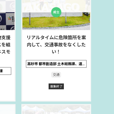
クス
物支援
リアルタイムに危険箇所を案
スを組
内して、交通事故をなくした
ネスモ
い！
！
高砂市 都市創造部 土木総務課、道路公園課
課
交通
募集終了