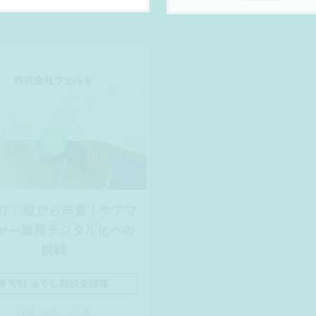
株式会社ウェルモ
株式会社BSNアイネッ
町① 紙から卒業！ケアマ
多可町② 目指せ抜け
ャー業務デジタル化への
ロ！ケアプラン作成効
挑戦
の道
多可町 ふくし相談支援課
多可町 ふくし相談支援
保健・福祉・介護
保健・福祉・介護