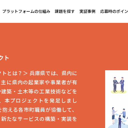
プラットフォームの仕組み
課題を探す
実証事例
応募時のポイ
クト
クトとは？＞ 兵庫県では、県内に
、主に県内の起業家や事業者が有
や建築・土木等の工業技術などを
、本プロジェクトを発足しまし
を抱える各市町職員が協働して、
、新たなサービスの構築・実装を