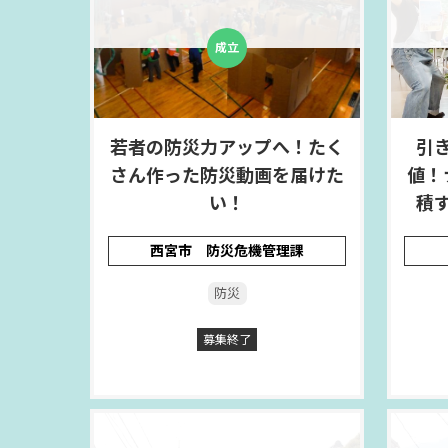
若者の防災力アップへ！たく
引
さん作った防災動画を届けた
値！
い！
積
西宮市 防災危機管理課
防災
募集終了