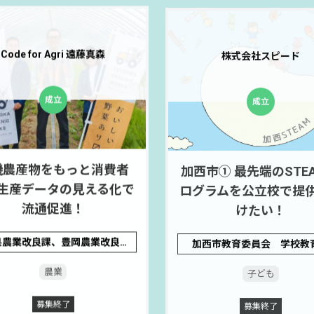
Code for Agri 遠藤真森
株式会社スピード
機農産物をもっと消費者
加西市① 最先端のSTE
生産データの見える化で
ログラムを公立校で提
流通促進！
けたい！
兵庫県農業改良課、豊岡農業改良普及センター
加西市教育委員会 学校教
農業
子ども
募集終了
募集終了