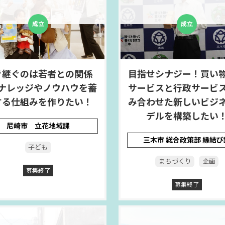
き継ぐのは若者との関係
目指せシナジー！買い
ナレッジやノウハウを蓄
サービスと行政サービ
する仕組みを作りたい！
み合わせた新しいビジ
デルを構築したい
尼崎市 立花地域課
三木市 総合政策部 縁結び
子ども
まちづくり
企画
募集終了
募集終了