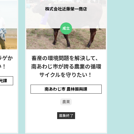
株式会社近藤榮一商店
ラゲか
畜産の環境問題を解決して、
い！
南あわじ市が誇る農業の循環
サイクルを守りたい！
光課
南あわじ市 農林振興課
農業
募集終了